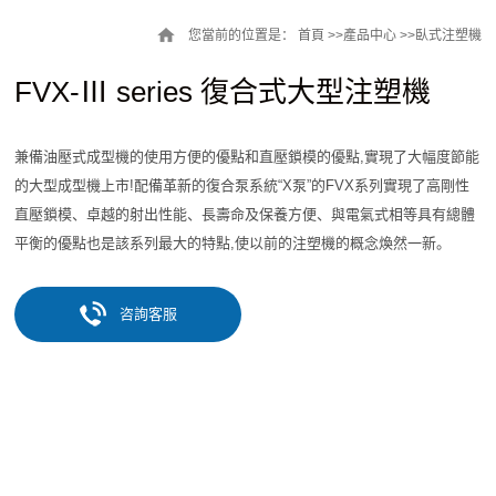
您當前的位置是：
首頁 >>
產品中心
>>
臥式注塑機
FVX-Ⅲ series
復合式大型注塑機
兼備油壓式成型機的使用方便的優點和直壓鎖模的優點,實現了大幅度節能
的大型成型機上市!
配備革新的復合泵系統“X泵”的FVX系列實現了高剛性
直壓鎖模、卓越的射出性能、長壽命及保養方便、與電氣式相等具有總體
平衡的優點也是該系列最大的特點,使以前的注塑機的概念煥然一新。
咨詢客服