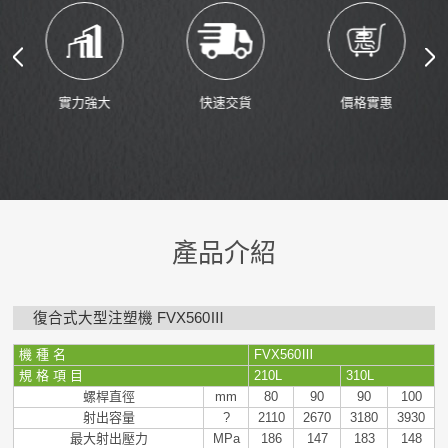
實力強大
快速交貨
價格實惠
產品介紹
復合式大型注塑機 FVX560Ⅲ
機 種 名
FVX560
Ⅲ
規 格 項 目
210L
310L
螺桿直徑
mm
80
90
90
100
射出容量
?
2110
2670
3180
3930
最大射出壓力
MPa
186
147
183
148