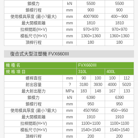
鎖模力
kN
5500
5500
鎖模行程
mm
900
900
使用模具厚度 (最小?最大)
mm
400?900
400～900
最大開模距離
mm
1810
1810
拉桿間距(H×V)
mm
970×970
970×970
模板尺寸(H×V)
mm
1360×1360
1360×1360
頂桿行程
mm
180
180
復合式大型注塑機 FVX660Ⅲ
機 種 名
FVX660
Ⅲ
規 格 項 目
310L
400L
螺桿直徑
mm
90
100
100
112
射出容量
?
3180
3930
4000
5020
最大射出壓力
MPa
183
148
167
133
鎖模力
kN
6390
6390
鎖模行程
mm
950
950
使用模具厚度 (最小?最大)
mm
450?950
450～950
最大開模距離
mm
1910
1910
拉桿間距(H×V)
mm
1100×1100
1100×1100
模板尺寸(H×V)
mm
1540×1540
1540×1540
頂桿行程
mm
200
200