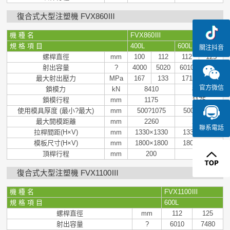
復合式大型注塑機 FVX860Ⅲ
機 種 名
FVX860
Ⅲ
規 格 項 目
400L
600L
關注抖音
螺桿直徑
mm
100
112
112
125
射出容量
?
4000
5020
6010
7480
最大射出壓力
MPa
167
133
171
138
官方微信
鎖模力
kN
8410
8410
鎖模行程
mm
1175
1175
使用模具厚度 (最小?最大)
mm
500?1075
500～1075
最大開模距離
mm
2260
2260
聯系電話
拉桿間距(H×V)
mm
1330×1330
1330×1330
模板尺寸(H×V)
mm
1800×1800
1800×1800
頂桿行程
mm
200
200
復合式大型注塑機 FVX1100Ⅲ
機 種 名
FVX1100
Ⅲ
規 格 項 目
600L
螺桿直徑
mm
112
125
射出容量
?
6010
7480